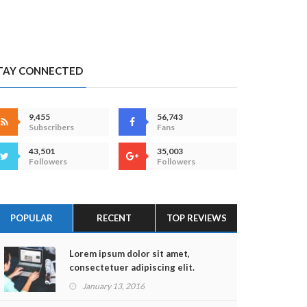
TAY CONNECTED
9,455
56,743
Subscribers
Fans
43,501
35,003
Followers
Followers
POPULAR
RECENT
TOP REVIEWS
Lorem ipsum dolor sit amet,
consectetuer adipiscing elit.
January 13, 2016