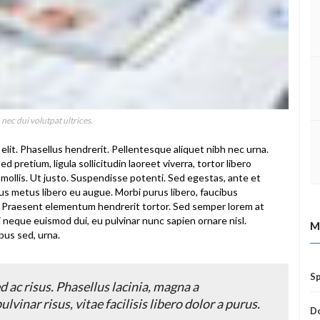
nec dui volutpat ultrices.
elit. Phasellus hendrerit. Pellentesque aliquet nibh nec urna.
Sed pretium, ligula sollicitudin laoreet viverra, tortor libero
 mollis. Ut justo. Suspendisse potenti. Sed egestas, ante et
us metus libero eu augue. Morbi purus libero, faucibus
us. Praesent elementum hendrerit tortor. Sed semper lorem at
 mi neque euismod dui, eu pulvinar nunc sapien ornare nisl.
M
bus sed, urna.
Sp
 ac risus. Phasellus lacinia, magna a
lvinar risus, vitae facilisis libero dolor a purus.
Do