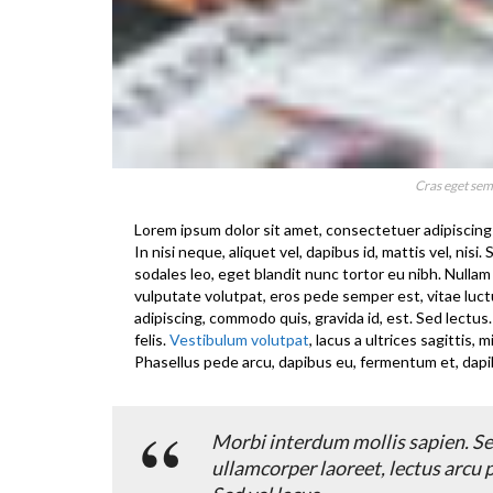
Cras eget sem 
Lorem ipsum dolor sit amet, consectetuer adipiscing 
In nisi neque, aliquet vel, dapibus id, mattis vel, nisi. 
sodales leo, eget blandit nunc tortor eu nibh. Nullam
vulputate volutpat, eros pede semper est, vitae luct
adipiscing, commodo quis, gravida id, est. Sed lect
felis.
Vestibulum volutpat
, lacus a ultrices sagittis,
Phasellus pede arcu, dapibus eu, fermentum et, dapi
Morbi interdum mollis sapien. Sed
ullamcorper laoreet, lectus arcu pu