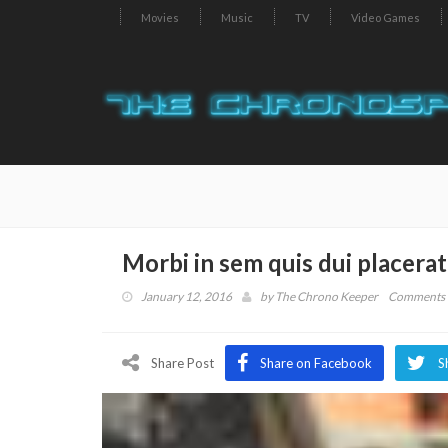
Movies
Music
TV
Video Games
Morbi in sem quis dui placerat
January 12, 2016
by
The Chrono Keeper
Comments 
Share Post
Share on Facebook
S