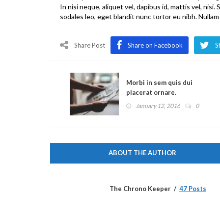
In nisi neque, aliquet vel, dapibus id, mattis vel, nisi. 
sodales leo, eget blandit nunc tortor eu nibh. Nullam 
Share Post
Share on Facebook
S
Morbi in sem quis dui
placerat ornare.
January 12, 2016
0
ABOUT THE AUTHOR
The Chrono Keeper
47 Posts