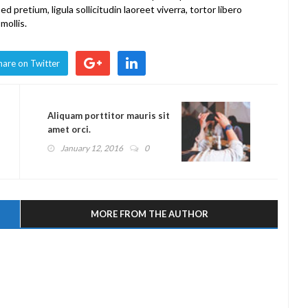
Sed pretium, ligula sollicitudin laoreet viverra, tortor libero
mollis.
hare on Twitter
Aliquam porttitor mauris sit
amet orci.
January 12, 2016
0
MORE FROM THE AUTHOR