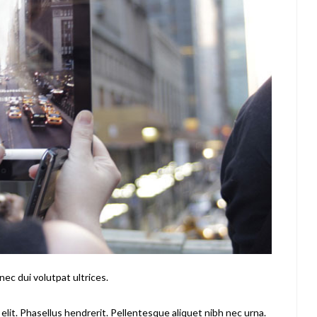
ec dui volutpat ultrices.
elit. Phasellus hendrerit. Pellentesque aliquet nibh nec urna.