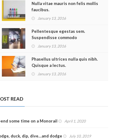
Nulla vitae mauris non felis mollis
faucibus.
January 13, 2016
Pellentesque egestas sem.
Suspendisse commodo
January 13, 2016
Phasellus ultrices nulla quis nibh.
Quisque a lectus.
January 13, 2016
OST READ
end some time on a Monorail
April 1, 2020
dge, duck, dip, dive…and dodge
July 10, 2019